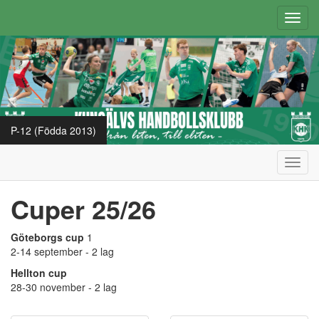
Toggl
navig
P-12 (Födda 2013)
Toggl
navig
Cuper 25/26
Göteborgs cup
1
2-14 september - 2 lag
Hellton cup
28-30 november - 2 lag