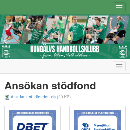
Toggl
navig
Toggl
navig
Ansökan stödfond
Ans_kan_st_dfonden.xls
(30 KB)