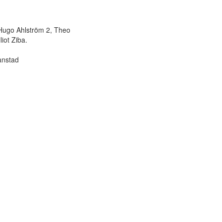
 Hugo Ahlström 2, Theo
iot Ziba.
anstad