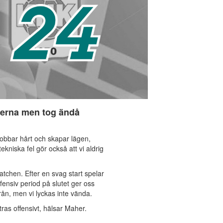
terna men tog ändå
 Vi jobbar hårt och skapar lägen,
kniska fel gör också att vi aldrig
atchen. Efter en svag start spelar
fensiv period på slutet ger oss
från, men vi lyckas inte vända.
tras offensivt, hälsar Maher.